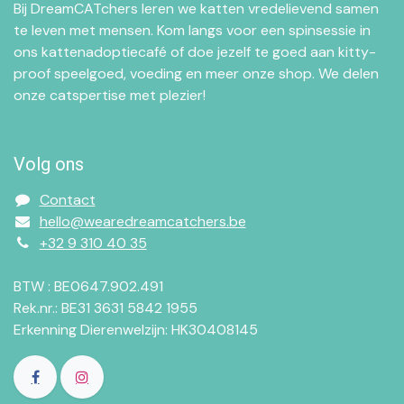
Bij DreamCATchers leren we katten vredelievend samen
te leven met mensen. Kom langs voor een spinsessie in
ons kattenadoptiecafé of doe jezelf te goed aan kitty-
proof speelgoed, voeding en meer onze shop. We delen
onze catspertise met plezier!
Volg ons
Contact
hello@wearedreamcatchers.be
+32 9 310 40 35
BTW : BE0647.902.491
Rek.nr.: BE31 3631 5842 1955
Erkenning Dierenwelzijn: HK30408145