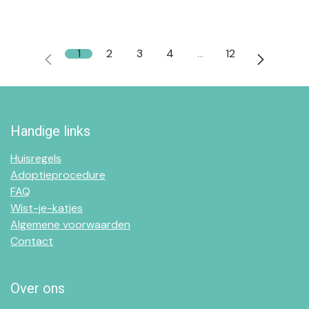
1
2
3
4
…
12
Handige links
Huisregels
Adoptieprocedure
FAQ
Wist-je-katjes
Algemene voorwaarden
Contact
Over ons