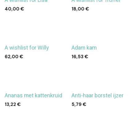
A wishlist for Lisa
A wishlist for Truffel
40,00
€
18,00
€
A wishlist for Willy
Adam kam
62,00
€
16,53
€
Ananas met kattenkruid
Anti-haar borstel ijzer
13,22
€
5,79
€