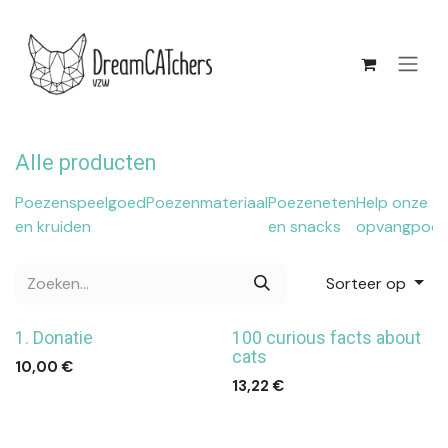
Overslaan naar inhoud
Alle producten
Poezenspeelgoed
Poezenmateriaal
Poezeneten
Help onze
en kruiden
en snacks
opvangpoez
Sorteer op
1. Donatie
100 curious facts about
cats
10,00
€
13,22
€