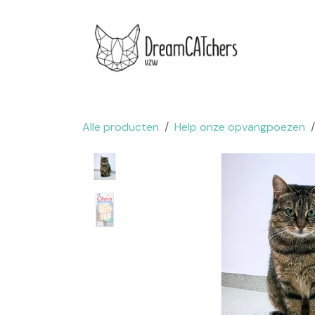
Overslaan naar inhoud
.
Websh
Alle producten
Help onze opvangpoezen