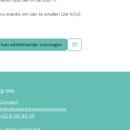
eren dus niet in de bus ;-)
u snacks om van te smullen (zie foto).
Aan winkelmandje toevoegen
lg ons
Contact
hello@wearedreamcatchers.be
+32 9 310 40 35
 : BE0647.902.491