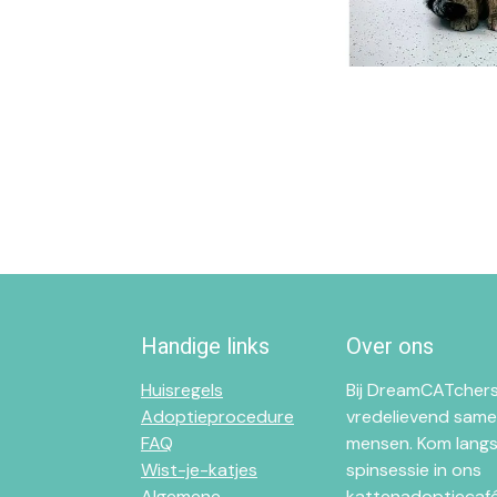
Handige links
Over ons
Huisregels
Bij DreamCATchers
Adoptieprocedure
vredelievend same
FAQ
mensen. Kom langs
Wist-je-katjes
spinsessie in ons
Algemene
kattenadoptiecafé 