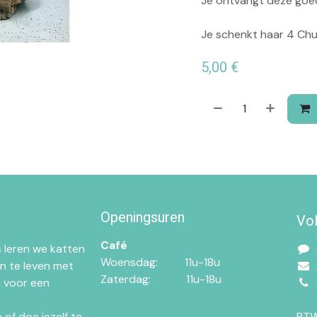
Je ontvangt deze goed
Je schenkt haar 4 Chur
5,00
€
Openingsuren
Vo
Café
 leren we katten
Woensdag:​​
11u-18u
n te leven met
Zaterdag:​
​11u-18u
 voor een
of doe jezelf te
BTW