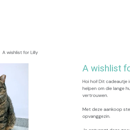
op
Praktisch
A wishlist for Lilly
A wishlist fo
Hoi hoi! Dit cadeautje 
helpen om die lange hu
vertrouwen.
Met deze aankoop steun 
opvanggezin.