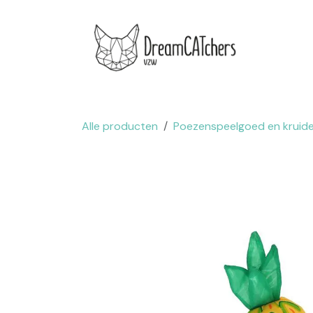
Overslaan naar inhoud
.
Websh
Alle producten
Poezenspeelgoed en kruid