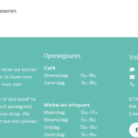
esseren
Openingsuren
Vo
Café
 leren we katten
Woensdag:​​
11u-18u
n te leven met
Zaterdag:​
​11u-18u
 voor een
of doe jezelf te
BTW
Winkel en infopunt
oof speelgoed,
Rek
Maandag:​​​
​13u-17u
nze shop. We
Erk
Woensdag:​​
​11u-18u
tise met plezier!
Vrijdag:
​13u-18u
Zaterdag:
​11u-18u