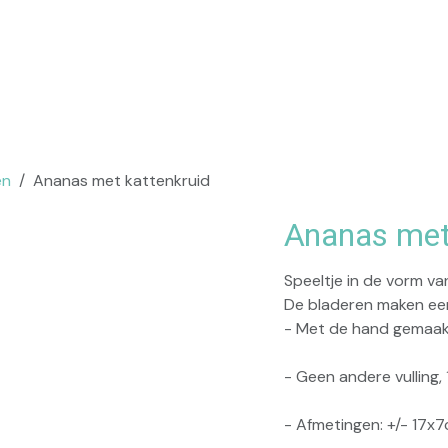
op
Praktisch
en
Ananas met kattenkruid
Ananas met
Speeltje in de vorm v
De bladeren maken een
- Met de hand gemaak
- Geen andere vulling,
- Afmetingen: +/- 17x