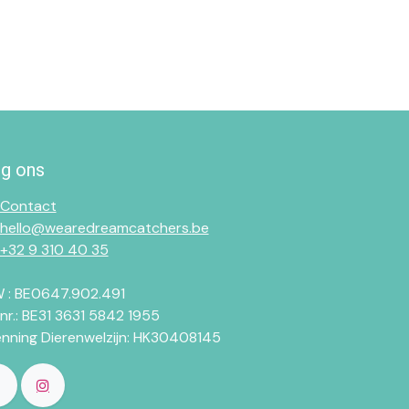
lg ons
Contact
hello@wearedreamcatchers.be
+32 9 310 40 35
 : BE0647.902.491
.nr.: BE31 3631 5842 1955
enning Dierenwelzijn: HK30408145