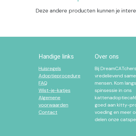
Deze andere producten kunnen je inter
Handige links
Over ons
Huisregels
Bij DreamCATchers
Adoptieprocedure
vredelievend same
FAQ
mensen. Kom langs
Wist-je-katjes
spinsessie in ons
Algemene
kattenadoptiecafé 
voorwaarden
goed aan kitty-pr
Contact
voeding en meer o
delen onze catsper