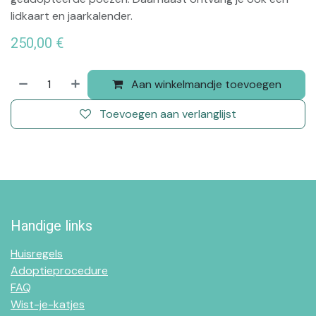
lidkaart en jaarkalender.
250,00
€
Aan winkelmandje toevoegen
Toevoegen aan verlanglijst
Handige links
Huisregels
Adoptieprocedure
FAQ
Wist-je-katjes