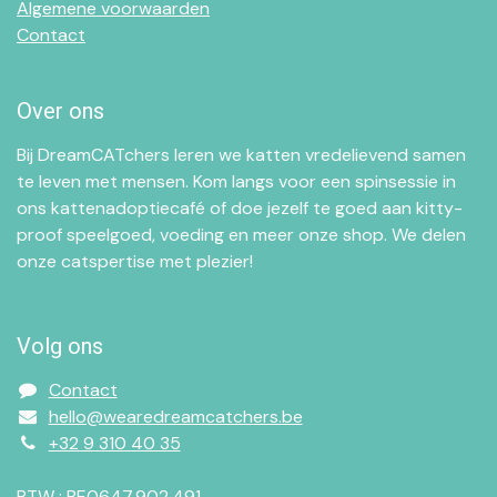
Algemene voorwaarden
Contact
Over ons
Bij DreamCATchers leren we katten vredelievend samen
te leven met mensen. Kom langs voor een spinsessie in
ons kattenadoptiecafé of doe jezelf te goed aan kitty-
proof speelgoed, voeding en meer onze shop. We delen
onze catspertise met plezier!
Volg ons
Contact
hello@wearedreamcatchers.be
+32 9 310 40 35
BTW : BE0647.902.491