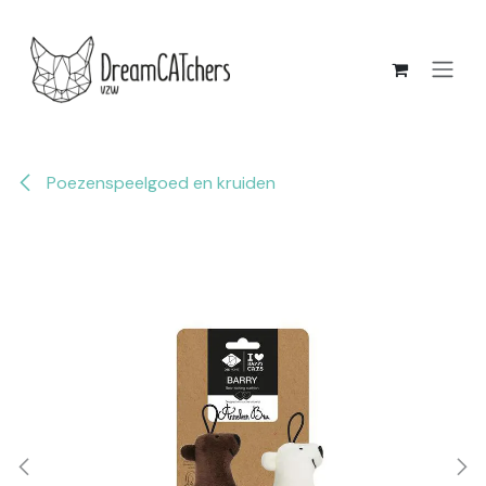
Overslaan naar inhoud
Poezenspeelgoed en kruiden