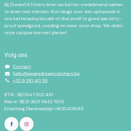
Bij DreamCATchers leren we katten vredelievend samen
te leven met mensen. Kom langs voor een spinsessie in
ons kattenadoptiecafé of doe jezelf te goed aan kitty-
proof speelgoed, voeding en meer onze shop. We delen
onze catspertise met plezier!
Volg ons
Contact
hello@wearedreamcatchers.be
+32 9 310 40 35
BTW : BE0647.902.491
Rek.nr.: BE31 3631 5842 1955
Erkenning Dierenwelzijn: HK30408145