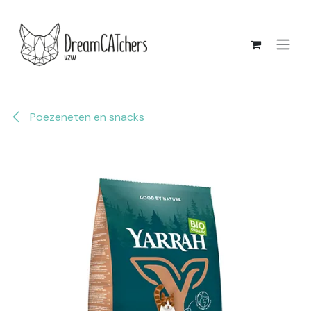
Overslaan naar inhoud
Poezeneten en snacks