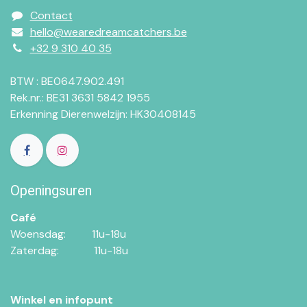
Contact
hello@wearedreamcatchers.be
+32 9 310 40 35
BTW : BE0647.902.491
Rek.nr.: BE31 3631 5842 1955
Erkenning Dierenwelzijn: HK30408145
Openingsuren
Café
Woensdag:​​
11u-18u
Zaterdag:​
​11u-18u
Winkel en infopunt