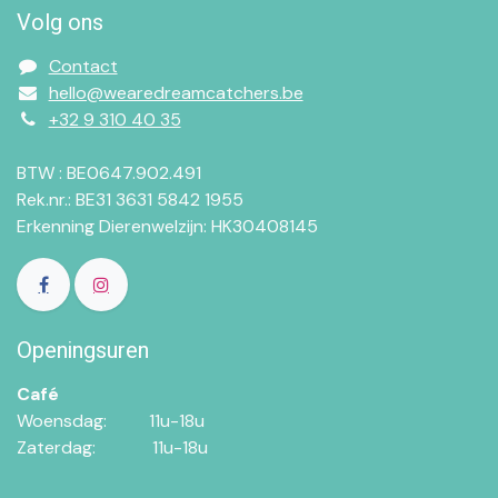
Volg ons
Contact
hello@wearedreamcatchers.be
+32 9 310 40 35
BTW : BE0647.902.491
Rek.nr.: BE31 3631 5842 1955
Erkenning Dierenwelzijn: HK30408145
Openingsuren
Café
Woensdag:​​
11u-18u
Zaterdag:​
​11u-18u