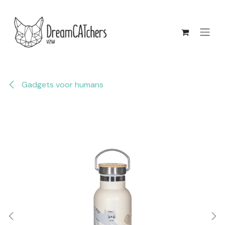
Overslaan naar inhoud
Gadgets voor humans