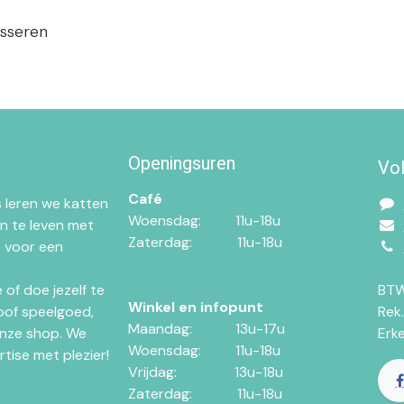
esseren
Openingsuren
Vo
Café
 leren we katten
Woensdag:​​
11u-18u
n te leven met
Zaterdag:​
​11u-18u
 voor een
of doe jezelf te
BTW
Winkel en infopunt
oof speelgoed,
Rek
Maandag:​​​
​13u-17u
nze shop. We
Erk
Woensdag:​​
​11u-18u
tise met plezier!
Vrijdag:
​13u-18u
Zaterdag:
​11u-18u