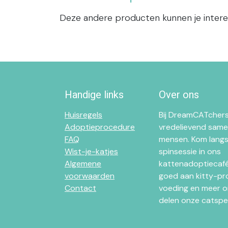
Deze andere producten kunnen je inter
Handige links
Over ons
Huisregels
Bij DreamCATchers
Adoptieprocedure
vredelievend same
FAQ
mensen. Kom langs
Wist-je-katjes
spinsessie in ons
Algemene
kattenadoptiecafé 
voorwaarden
goed aan kitty-pr
Contact
voeding en meer o
delen onze catsper