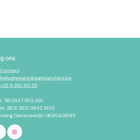
lg ons
Contact
hello@wearedreamcatchers.be
+32 9 310 40 35
 : BE0647.902.491
.nr.: BE31 3631 5842 1955
enning Dierenwelzijn: HK30408145