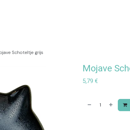
op
Praktisch
jave Schoteltje grijs
Mojave Schot
5,79
€