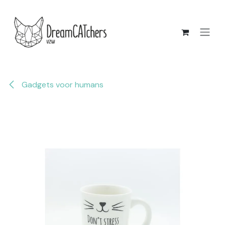
Overslaan naar inhoud
Gadgets voor humans