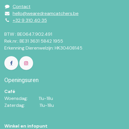
Contact
hello@wearedreamcatchers.be
+32 9 310 40 35
BTW : BE0647.902.491
Rek.nr.: BE31 3631 5842 1955
Erkenning Dierenwelzijn: HK30408145
Openingsuren
Café
Woensdag:​​
11u-18u
Zaterdag:​
​11u-18u
Winkel en infopunt