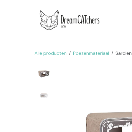
Overslaan naar inhoud
.
Websh
Alle producten
Poezenmateriaal
Sardien