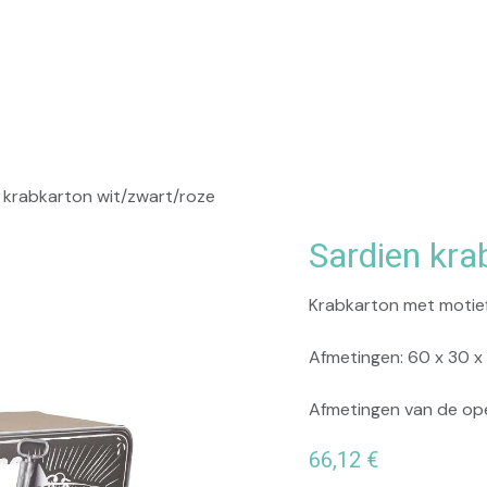
op
Praktisch
 krabkarton wit/zwart/roze
Sardien kra
Krabkarton met motief 
Afmetingen: 60 x 30 
Afmetingen van de ope
66,12
€