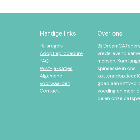
Handige links
Over ons
Huisregels
Bij DreamCATchers
Adoptieprocedure
vredelievend same
FAQ
mensen. Kom langs
Wist-je-katjes
spinsessie in ons
Algemene
kattenadoptiecafé 
voorwaarden
goed aan kitty-pr
Contact
voeding en meer o
delen onze catsper