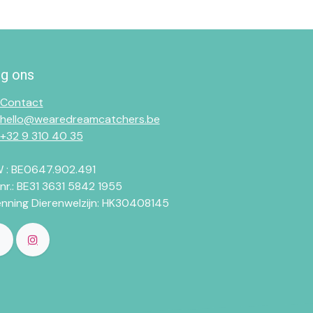
lg ons
Contact
hello@wearedreamcatchers.be
+32 9 310 40 35
 : BE0647.902.491
.nr.: BE31 3631 5842 1955
enning Dierenwelzijn: HK30408145