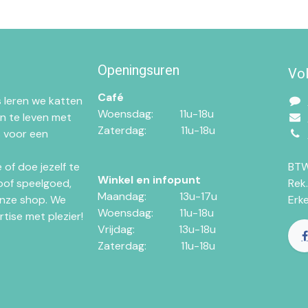
Openingsuren
Vo
Café
 leren we katten
Woensdag:​​
11u-18u
n te leven met
Zaterdag:​
​11u-18u
 voor een
of doe jezelf te
BTW
Winkel en infopunt
oof speelgoed,
Rek
Maandag:​​​
​13u-17u
nze shop. We
Erk
Woensdag:​​
​11u-18u
tise met plezier!
Vrijdag:
​13u-18u
Zaterdag:
​11u-18u