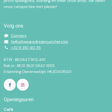
proof speelgoed, voeding en meer onze shop. We delen
onze catspertise met plezier!
Volg ons
Contact
hello@wearedreamcatchers.be
+32 9 310 40 35
BTW : BE0647.902.491
Rek.nr.: BE31 3631 5842 1955
Erkenning Dierenwelzijn: HK30408145
Openingsuren
Café