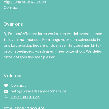
Algemene voorwaarden
Contact
Over ons
Bij DreamCATchers leren we katten vredelievend samen
te leven met mensen. Kom langs voor een spinsessie in
ons kattenadoptiecafé of doe jezelf te goed aan kitty-
proof speelgoed, voeding en meer onze shop. We delen
onze catspertise met plezier!
Volg ons
Contact
hello@wearedreamcatchers.be
+32 9 310 40 35
BTW : BE0647.902.491