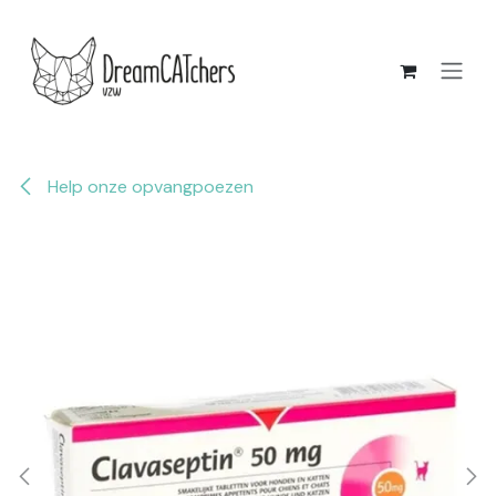
Overslaan naar inhoud
Help onze opvangpoezen