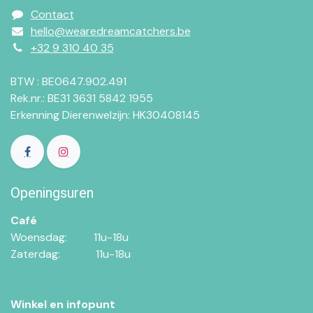
Contact
hello@wearedreamcatchers.be
+32 9 310 40 35
BTW : BE0647.902.491
Rek.nr.: BE31 3631 5842 1955
Erkenning Dierenwelzijn: HK30408145
Openingsuren
Café
Woensdag:​​
11u-18u
Zaterdag:​
​11u-18u
Winkel en infopunt