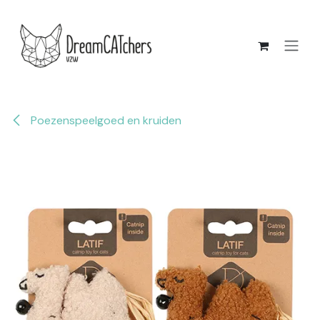
Overslaan naar inhoud
Poezenspeelgoed en kruiden