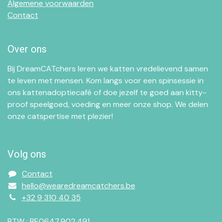
Algemene voorwaarden
Contact
Over ons
Bij DreamCATchers leren we katten vredelievend samen
te leven met mensen. Kom langs voor een spinsessie in
ons kattenadoptiecafé of doe jezelf te goed aan kitty-
proof speelgoed, voeding en meer onze shop. We delen
onze catspertise met plezier!
Volg ons
Contact
hello@wearedreamcatchers.be
+32 9 310 40 35
BTW : BE0647.902.491