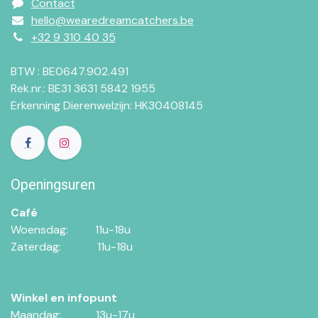
Contact
hello@wearedreamcatchers.be
+32 9 310 40 35
BTW : BE0647.902.491
Rek.nr.: BE31 3631 5842 1955
Erkenning Dierenwelzijn: HK30408145
Openingsuren
Café
Woensdag:​​
11u-18u
Zaterdag:​
​11u-18u
Winkel en infopunt
Maandag:​​​
​13u-17u