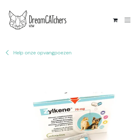
Overslaan naar inhoud
Help onze opvangpoezen